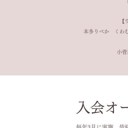
【
本多りべか くわ
​小
​入会オ
毎年3月に実施、
皆