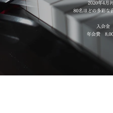
2020年4
80名ほどの多彩な
入会金
年会費 8,0