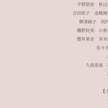
千野朋香
秋
吉田直子
金崎
柳澤純子
河
磯野好美
小
櫻井果音
斉
佐々
久保美亜 
【