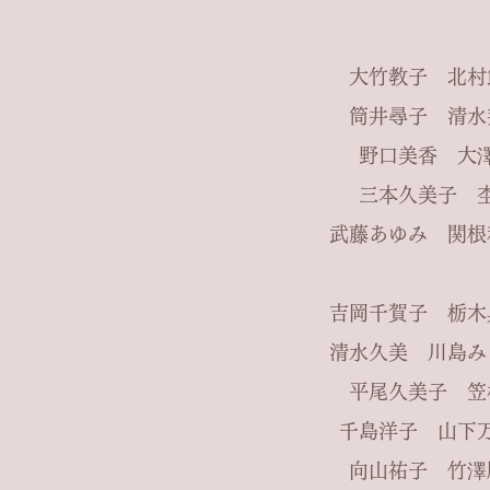
大竹教子 北
筒井尋子 清
野口美香 大
三本久美子
武藤あゆみ 関
吉岡千賀子 栃
清水久美 川島
平尾久美子 
千島洋子 山
向山祐子
竹