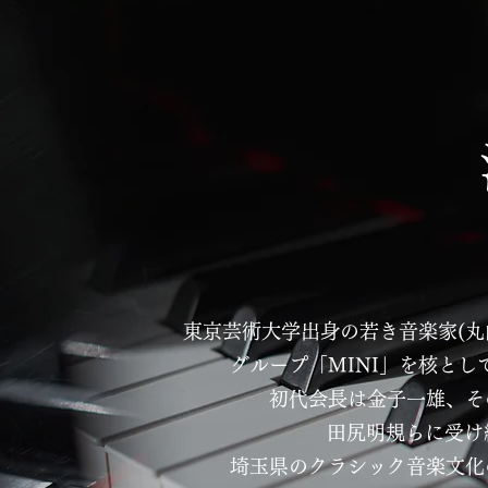
東京芸術大学出身の若き音楽家(丸
グループ「MINI」を核として
初代会長は金子一雄、そ
田尻明規らに受け
埼玉県のクラシック音楽文化